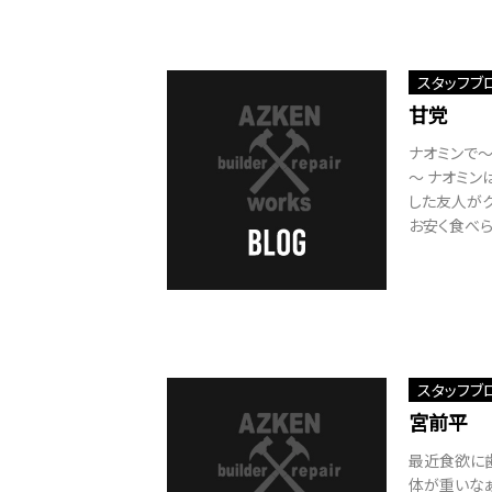
スタッフブ
甘党
ナオミンで
～ ナオミン
した友人がク
お安く食べら
スタッフブ
宮前平
最近食欲に
体が重いなぁ