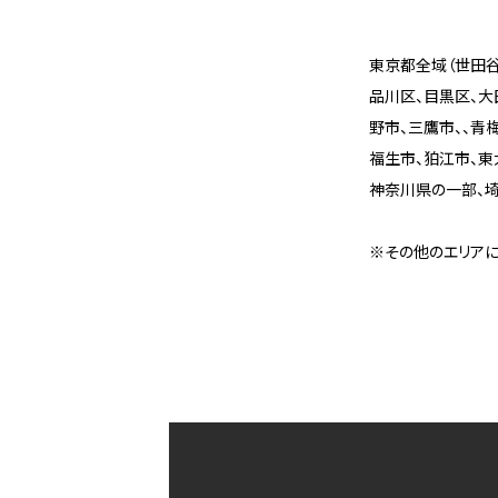
東京都全域（世田谷
品川区、目黒区、大
野市、三鷹市、、青
福生市、狛江市、東
神奈川県の一部、
※その他のエリアに