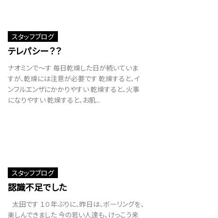
スタッフブログ
テレパシー？？
ナオミンで～す 毎日乾燥した日が続いていま
すが、乾燥には注意が必要です 乾燥すると、イ
ンフルエンザにかかりやすい 乾燥すると、火事
になりやすい 乾燥すると、お肌...
スタッフブログ
認識不足でした
太田です １０年ぶりに、昨日は、ボーリングを、
楽しんできました 今の若い人達も、けっこう来