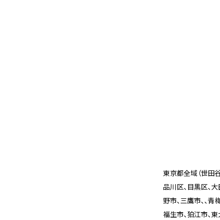
東京都全域（世田谷
品川区、目黒区、大
野市、三鷹市、、青
福生市、狛江市、東