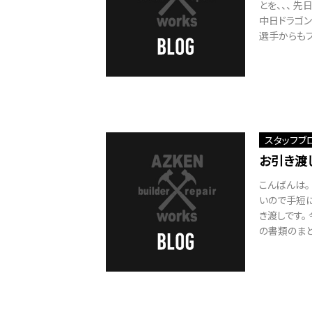
とを、、、 
中日ドラゴ
選手からもフ
スタッフブ
お引き渡
こんばんは。
いので手短
き渡しです。
の書類のまと