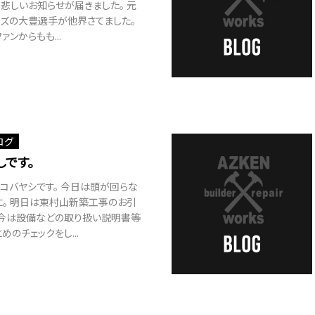
先日悲しいお知らせが届きました。 元
ンズの大豊選手が他界さてました。
ァンからもも...
ログ
しです。
 コバヤシです。 今日は頭が回らな
に。 明日は東村山新築工事のお引
 今は設備などの取り扱い説明書等
めのチェックをし...