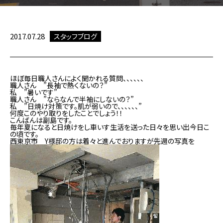
2017.07.28
スタッフブログ
ほぼ毎日職人さんによく聞かれる質問、、、、、、
職人さん ”長袖で熱くないの？”
私 ”暑いです”
職人さん ”ならなんで半袖にしないの？”
私 ”日焼け対策です。肌が弱いので、、、、、、”
何度このやり取りをしたことでしょう！！
こんばんは副島です。
毎年夏になると日焼けをし車いす生活を送った日々を思い出今日こ
の頃です。
西東京市 Y様邸の方は着々と進んでおりますが先週の写真を