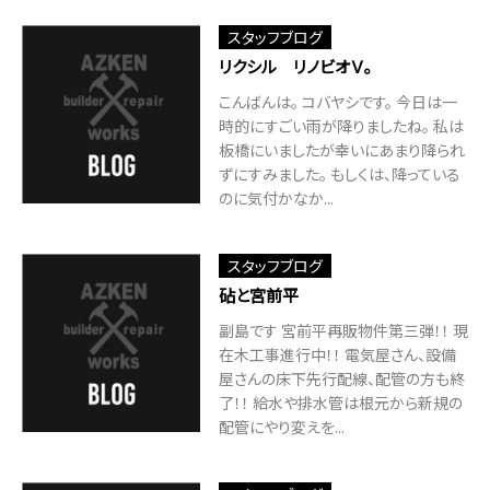
スタッフブログ
リクシル リノビオＶ。
こんばんは。 コバヤシです。 今日は一
時的にすごい雨が降りましたね。 私は
板橋にいましたが幸いにあまり降られ
ずにすみました。 もしくは、降っている
のに気付かなか...
スタッフブログ
砧と宮前平
副島です 宮前平再販物件第三弾！！ 現
在木工事進行中！！ 電気屋さん、設備
屋さんの床下先行配線、配管の方も終
了！！ 給水や排水管は根元から新規の
配管にやり変えを...