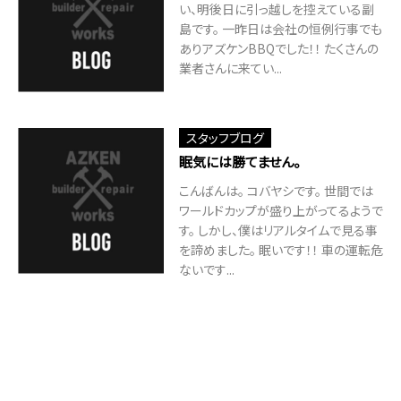
い、明後日に引っ越しを控えている副
島です。 一昨日は会社の恒例行事でも
ありアズケンBBQでした！！ たくさんの
業者さんに来てい...
スタッフブログ
眠気には勝てません。
こんばんは。 コバヤシです。 世間では
ワールドカップが盛り上がってるようで
す。 しかし、僕はリアルタイムで見る事
を諦めました。 眠いです！！ 車の運転危
ないです...