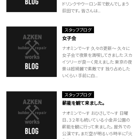
ドリンクやウーロン茶で飲んでしまう
荻田です。 皆さんは...
スタッフブログ
女子会
ナオミンで～す 久々の更新～ 久々に
女子会で夜景を満喫してきました スカ
イツリーが良ーく見えました 東京の夜
景は超綺麗で素敵です 独り占めした
いくらい 手前に白...
スタッフブログ
薪能を観て来ました。
ナオミンで～す おひさしで～す 日曜
日、３２年も続いている小金井公園の
薪能を観に行って来ました。 屋外での
公演です。まだ空が明るい５時半に『火