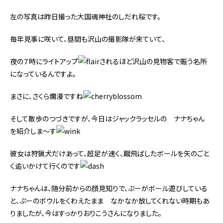
左の写真は昨日撮った大国魂神社のしだれ桜です。
毎年見事に咲いて、昼間も沢山の撮影隊が来ていて、
夜の７時にライトアップ
されるほど沢山の見物客で賑う名所
になっているんですよ。
まさに、さくら爛漫ですね
そして散歩のつづきですが、今日はジャックラッセルの ナナちゃん
を紹介しま～す
彼女は狩猟犬だけあって、超足が速く、蹴飛ばしたボールを矢のごと
く追いかけて行くのです
ナナちゃんは、随分前からの顔見知りで、ぷーがボール遊びしている
と、ぷーのボウルをくわえたまま なかなか放してくれない時期もあ
りましたが、今はすっかりおりこうさんになりました。