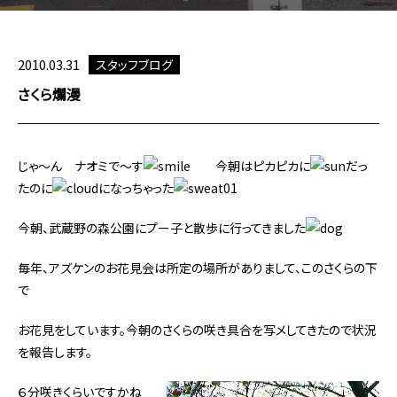
2010.03.31
スタッフブログ
さくら爛漫
じゃ～ん ナオミで～す
今朝はピカピカに
だっ
たのに
になっちゃった
今朝、武蔵野の森公園にプー子と散歩に行ってきました
毎年、アズケンのお花見会は所定の場所がありまして、このさくらの下
で
お花見をしています。今朝のさくらの咲き具合を写メしてきたので状況
を報告します。
６分咲きくらいですかね