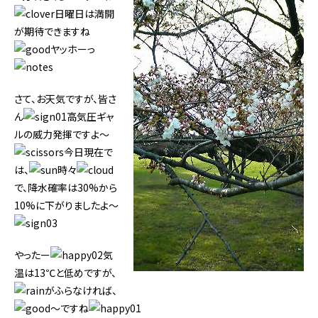
日曜日は満開
が期待できますね
ヤッホーっ
さて、お天気ですが、皆さ
ん
高気圧ギャ
ルの威力発揮ですよ～
今日現在で
は、
時々
で、降水確率は30%から
10%に下がりましたよ～
やったー
気
温は13℃と低めですが、
がふらなければ、
～ですね