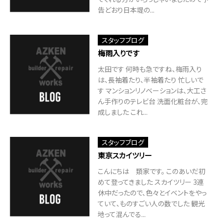
告どおり日本堤の...
スタッフブログ
梅雨入りです
太田です 何時も急ですね、梅雨入り
は、長袖着たり、半袖着たり 忙しいで
す マンションリノベーションは、大工さ
ん手作りのテレビ台 洗面化粧台が、完
成しました これ...
スタッフブログ
東京スカイツリー
こんにちは 類家です。 このあいだ初
めて登ってきました スカイツリー 3連
休中だったので、色々とイベントをやっ
ていて、ものすごい人の数でした 観光
地って混んでる...