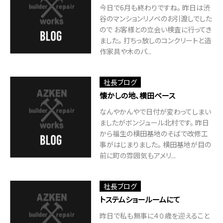
今日で6月も終わりですね。 昨日は渋
谷のマンションリノベのお引渡しでした
ので お客様との立会い検査に行ってき
ました。 打ちっ放しのコンクリートと造
作家具や木のパ...
社長ブログ
懐かしの地、横田ベース
なんやかんやで日付が変わってしまい
ましたがボンジュール北村です。 昨日
から福生の横田基地のそばで改修工
事がはじまりました。 横田基地が目の
前に町の雰囲気もアメリ...
社長ブログ
トステムショールームにて
昨日で私も無事に４０歳を迎えること