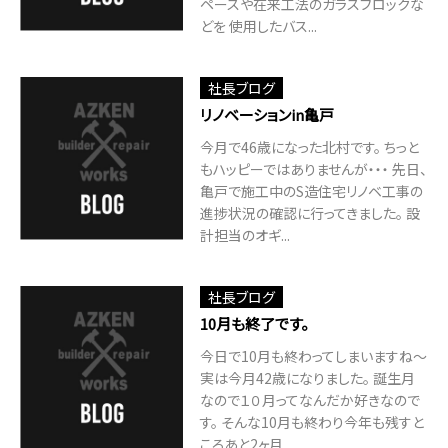
ペースや在来工法のガラスブロックな
どを 使用したバス...
社長ブログ
リノベーションin亀戸
今月で46歳になった北村です。 ちっと
もハッピーではありませんが・・・ 先日、
亀戸で施工中のS造住宅リノベ工事の
進捗状況の確認に行ってきました。 設
計担当のオギ...
社長ブログ
10月も終了です。
今日で10月も終わってしまいますね～
実は今月42歳になりました。 誕生月
なので１０月ってなんだか好きなので
す。 そんな10月も終わり今年も残すと
ころあと2ヶ月...