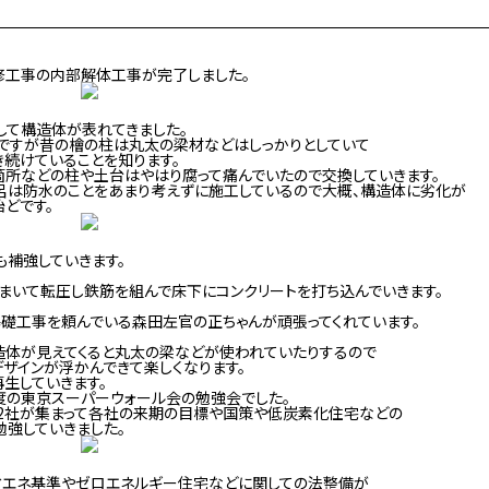
修工事の内部解体工事が完了しました。
して構造体が表れてきました。
宅ですが昔の檜の柱は丸太の梁材などはしっかりとしていて
続けていることを知ります。
箇所などの柱や土台はやはり腐って痛んでいたので交換していきます。
呂は防水のことをあまり考えずに施工しているので大概、構造体に劣化が
どです。
補強していきます。
まいて転圧し鉄筋を組んで床下にコンクリートを打ち込んでいきます。
礎工事を頼んでいる森田左官の正ちゃんが頑張ってくれています。
造体が見えてくると丸太の梁などが使われていたりするので
ザインが浮かんできて楽しくなります。
生していきます。
度の東京スーパーウォール会の勉強会でした。
12社が集まって各社の来期の目標や国策や低炭素化住宅などの
強していきました。
省エネ基準やゼロエネルギー住宅などに関しての法整備が