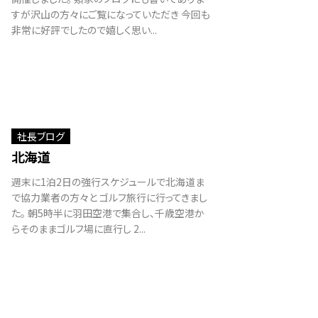
すが沢山の方々にご覧になっていただき 今回も
非常に好評でしたので嬉しく思い...
社長ブログ
北海道
週末に1泊2日の強行スケジュールで北海道ま
で協力業者の方々と ゴルフ旅行に行ってきまし
た。 朝5時半に羽田空港で集合し、千歳空港か
らそのままゴルフ場に直行し 2...