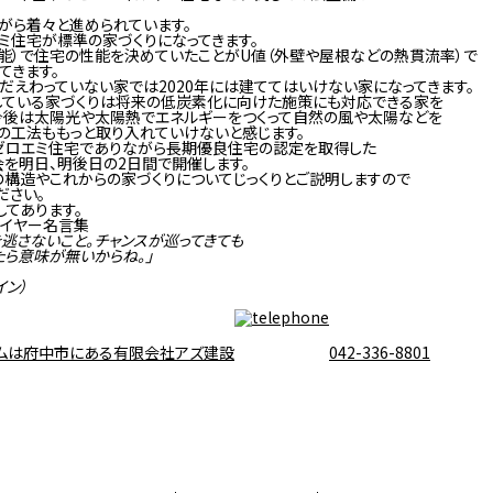
がら着々と進められています。
エミ住宅が標準の家づくりになってきます。
能）で住宅の性能を決めていたことがU値（外壁や屋根などの熱貫流率）で
てきます。
だえわっていない家では2020年には建ててはいけない家になってきます。
している家づくりは将来の低炭素化に向けた施策にも対応できる家を
、今後は太陽光や太陽熱でエネルギーをつくって自然の風や太陽などを
の工法ももっと取り入れていけないと感じます。
ゼロエミ住宅でありながら長期優良住宅の認定を取得した
を明日、明後日の2日間で開催します。
構造やこれからの家づくりについてじっくりとご説明しますので
ださい。
してあります。
レイヤー名言集
を逃さないこと。チャンスが巡ってきても
ら意味が無いからね。」
イン）
ームは府中市にある有限会社アズ建設
042-336-8801