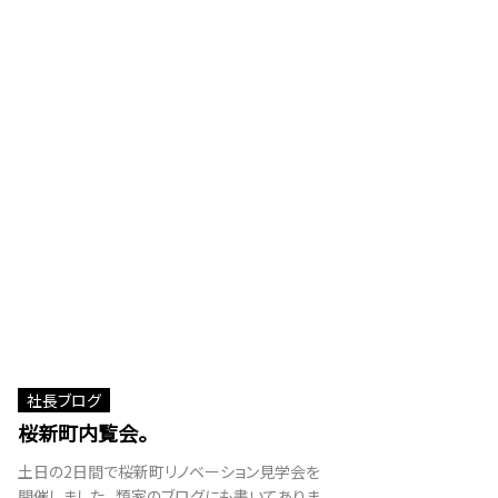
社長ブログ
桜新町内覧会。
土日の2日間で桜新町リノベーション見学会を
開催しました。 類家のブログにも書いてありま