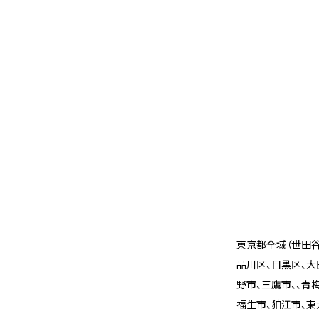
東京都全域（世田谷
品川区、目黒区、大
野市、三鷹市、、青
福生市、狛江市、東