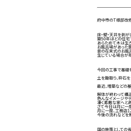
府中市のT様邸改
床・壁・天井を剥が
築50年ほどの住
あらためて木は生き
お風呂場があった
昔の在来式のお風
生じている場合が殆
今回の工事で基礎も
土を鋤取り、砕石を
最近、増築などの基
解体が終わって構
色んなイメージやデ
凄く素敵な家へと再
さて今日は月に一
月に一度、工務店
今後の流れなどを勉
国の施策としての