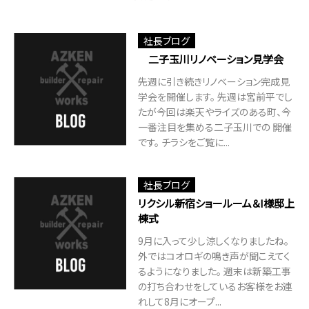
社長ブログ
二子玉川リノベーション見学会
先週に引き続きリノベーション完成見
学会を開催します。 先週は宮前平でし
たが今回は楽天やライズのある町、今
一番注目を集める二子玉川での 開催
です。 チラシをご覧に...
社長ブログ
リクシル新宿ショールーム＆I様邸上
棟式
9月に入って少し涼しくなりましたね。
外ではコオロギの鳴き声が聞こえてく
るようになりました。 週末は新築工事
の打ち合わせをしているお客様をお連
れして8月にオープ...