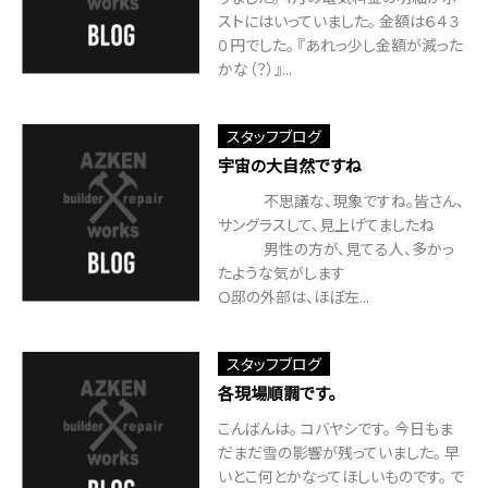
ストにはいっていました。 金額は６４３
０円でした。 『あれっ少し金額が減った
かな（？）』...
スタッフブログ
宇宙の大自然ですね
不思議な、現象ですね。皆さん、
サングラスして、見上げてましたね
男性の方が、見てる人、多かっ
たような気がします
Ｏ邸の外部は、ほぼ左...
スタッフブログ
各現場順調です。
こんばんは。 コバヤシです。 今日もま
だまだ雪の影響が残っていました。 早
いとこ何とかなってほしいものです。 で