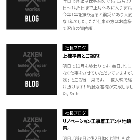
今日で弊社は仕事納めです。 12月30
日～1月5日まで正月休みに入ります。
今年1年を振り返ると震災があり大変
な1年でした。 ただ仕事の方はお陰様
で沢山の御依頼...
社長ブログ
上棟準備とご契約！
明日で11月も終わりです。 毎日、忙し
なく仕事をさせていただいていますが、
残すところ後一月です。 一棟入魂で駆
け抜けます！ 綺麗な基礎が完成しまし
た。 &nbs...
社長ブログ
リノベーション工事着工アンド地鎮
祭。
明日、明後日と後2日働くと弊社も盆