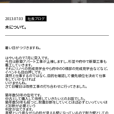
2013.07.03
社長ブログ
木について。
暑い日がつづきますね。
はやいもので7月に突入です。
今月は新築アパート工事が上棟しますし、杉並や府中で新築工事も
着工していきます。
それにリノベの完成見学会やら府中のO様邸の完成見学会などなど、
イベントも目白押しです。
漠然と仕事するのではなく、目的を確認して優先順位を決めて仕事
をしていかなければ
いけませんね。
さて日曜日は改修工事の打ち合わせに行ってきました。
築年数50年の住宅です。
中古として購入して改修していきたいとのお話でした。
築年数50年も経つと、耐震診断をしていくとほぼ必ずといっていいほ
ど診断が必要という
判定が出てきます。
真壁という昔ながらの柱が見える壁になっているので耐力壁としての