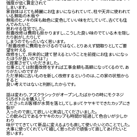
強度が低く算定されて
しまいます。
家自体はとても綺麗にお住まいになられていて、柱や天井に使われて
いる無垢の木板や
無垢のヒノキの床も飴色に変色していい味をだしていて、古くても住
んでみたいと
思わせる住宅でした。
耐震改修は費用も掛かりますし、こうした良い味のでている木を隠し
たり剥がしたりして
しまうのでもったいなく思います。
「耐震改修に費用をかけるのではなく、とりあえず間取りとしてご要
望を叶える
改修をして、将来的に建て替えるということを前提にお住まいになっ
たほうが良いのでは？」
と提案させていただきました。
仕事としては耐震改修をすれば工事金額も高額になってくるので、あ
りがたいのですが
ただ単純に古いものを新しく改修するというのは、この家の状態から
すると
良い考えではないと判断したからです。
話は変わり、アズクラシックがオープンしたばかりの時にモクネジ
SUSボトルを購入して
くださったお客様が水筒を落としてしまってケヤキでできたカップにき
裂が
入ったので直して欲しいと来店してくださいました。
この飲み口であるケヤキのカップも時間が経過して色合いが少しか
わり
味がでてきていて新品に変えるよりも直して使いたいとのことでした。
大事に使ってくれていて嬉しく思ったので頑張って直してあげたいと
思います。