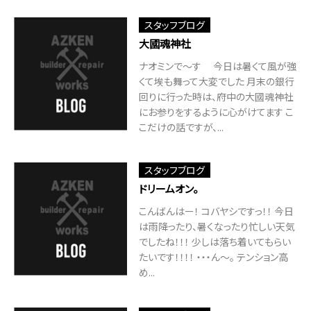
スタッフブログ
大國魂神社
ナオミンで～す 今日は暑くて風が強
くて埃も舞って大変でした 月末の銀行
回りに行った時は、府中の大國魂神社
にお参りをするように心がけてます こ
こだけの話ですが、...
スタッフブログ
ドリームオン。
こんばんはー！ コバヤシですっ！！ 今日
は雨降ったり、暑くなったり忙しい天気
でしたね！！！ 少しは落ち着いてもらい
たいです！！！！ ・・・ん～。 テンション高
め...