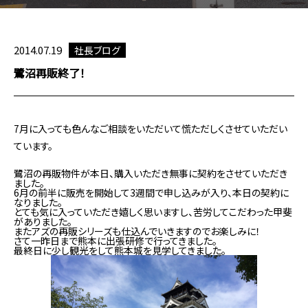
2014.07.19
社長ブログ
鷺沼再販終了！
7月に入っても色んなご相談をいただいて慌ただしくさせていただい
ています。
鷺沼の再販物件が本日、購入いただき無事に契約をさせていただき
ました。
6月の前半に販売を開始して3週間で申し込みが入り、本日の契約に
なりました。
とても気に入っていただき嬉しく思いますし、苦労してこだわった甲斐
がありました。
またアズの再販シリーズも仕込んでいきますのでお楽しみに！
さて一昨日まで熊本に出張研修で行ってきました。
最終日に少し観光をして熊本城を見学してきました。