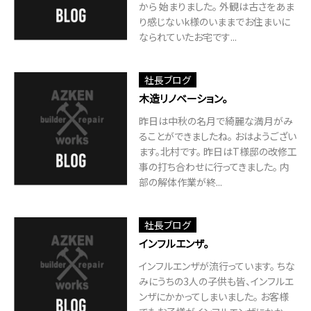
から 始まりました。 外観は古さをあま
り感じないk様のいままでお住まいに
なられていたお宅です...
社長ブログ
木造リノベーション。
昨日は中秋の名月で綺麗な満月がみ
ることができましたね。 おはようござい
ます。北村です。 昨日はT様邸の改修工
事の打ち合わせに行ってきました。 内
部の解体作業が終...
社長ブログ
インフルエンザ。
インフルエンザが流行っています。 ちな
みにうちの3人の子供も皆、インフルエ
ンザにかかってしまいました。 お客様