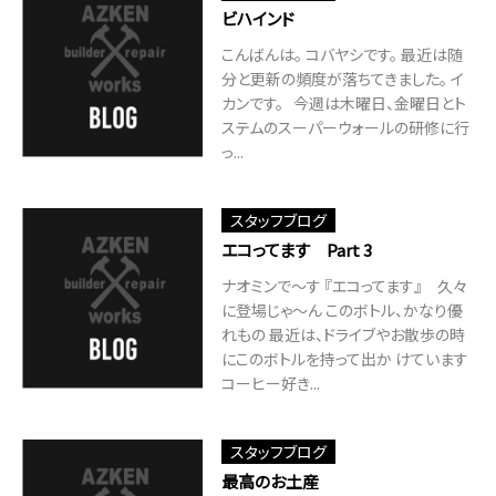
ビハインド
こんばんは。 コバヤシです。 最近は随
分と更新の頻度が落ちてきました。 イ
カンです。 今週は木曜日、金曜日とト
ステムのスーパーウォールの研修に行
っ...
スタッフブログ
エコってます Part 3
ナオミンで～す 『エコってます』 久々
に登場じゃ～ん このボトル、かなり優
れもの 最近は、ドライブやお散歩の時
にこのボトルを持って出か けています
コーヒー好き...
スタッフブログ
最高のお土産