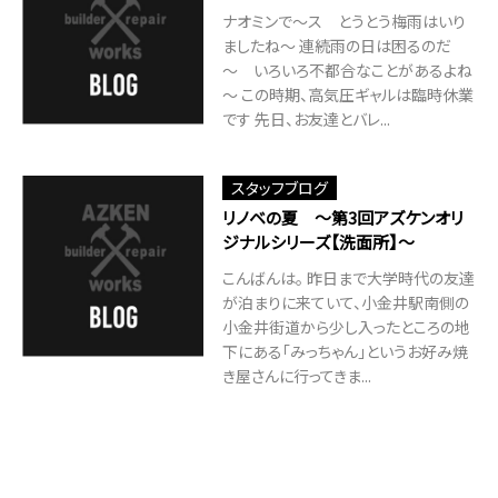
ナオミンで～ス とうとう梅雨はいり
ましたね～ 連続雨の日は困るのだ
～ いろいろ不都合なことがあるよね
～ この時期、高気圧ギャルは臨時休業
です 先日、お友達とバレ...
スタッフブログ
リノベの夏 ～第3回アズケンオリ
ジナルシリーズ【洗面所】～
こんばんは。 昨日まで大学時代の友達
が泊まりに来ていて、小金井駅南側の
小金井街道から少し入ったところの地
下にある「みっちゃん」というお好み焼
き屋さんに行ってきま...