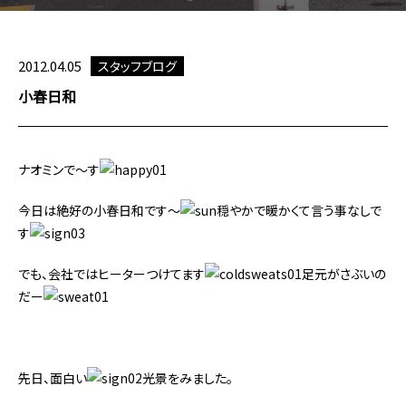
2012.04.05
スタッフブログ
小春日和
ナオミンで～す
今日は絶好の小春日和です～
穏やかで暖かくて言う事なしで
す
でも、会社ではヒーターつけてます
足元がさぶいの
だー
先日、面白い
光景をみました。