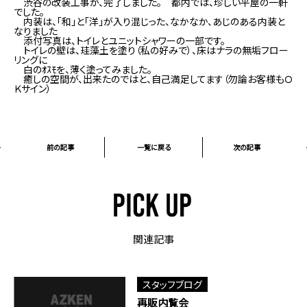
渋谷の改装工事が、完了しました。 都内では、珍しい平屋の一軒
でした。
内装は、「和」と「洋」が入り混じった、なかなか、あじのある内装と
なりました
添付写真は、トイレとユニットシャワーの一部です。
トイレの壁は、珪藻土を塗り（私の好みで）、床はナラの無垢フロー
リングに
白のｵｽﾓを、薄く塗ってみました。
癒しの空間が、出来たのではと、自己満足してます（勿論お客様もＯ
Ｋサイン）
前の記事
一覧に戻る
次の記事
関連記事
スタッフブログ
再販内覧会