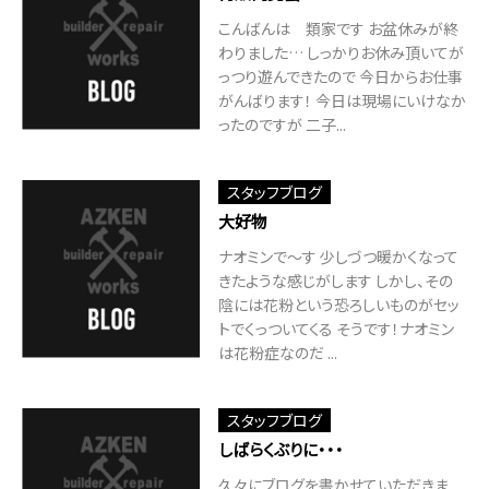
こんばんは 類家です お盆休みが終
わりました… しっかりお休み頂いてが
っつり遊んできたので 今日からお仕事
がんばります！ 今日は現場にいけなか
ったのですが 二子...
スタッフブログ
大好物
ナオミンで～す 少しづつ暖かくなって
きたような感じがします しかし、その
陰には花粉という恐ろしいものがセッ
トでくっついてくる そうです！ナオミン
は花粉症なのだ ...
スタッフブログ
しばらくぶりに・・・
久々にブログを書かせていただきま