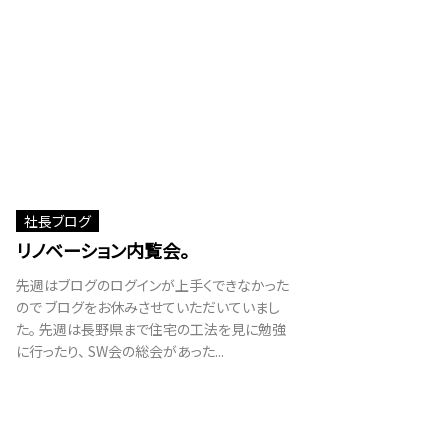
社長ブログ
リノベーション内覧会。
先週はブログのログインが上手くできなかった
ので ブログをお休みさせていただいていまし
た。 先週は長野県まで住宅の工法を見に勉強
に行ったり、 SW会の総会があった...