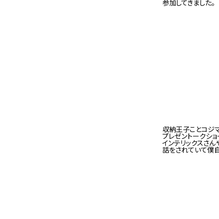
参加してきました。
収納王子ことコジマ
プレゼントークショ
インテリックスさん
話をされていて僕