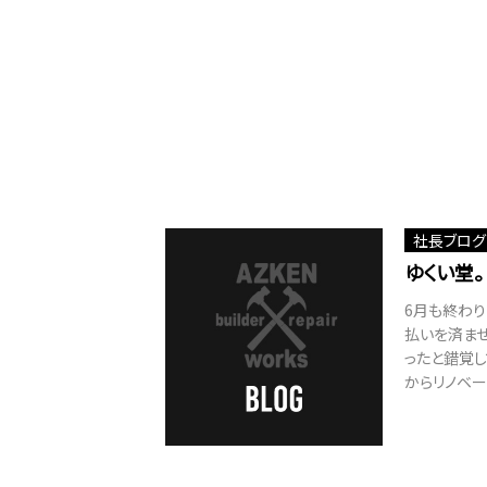
社長ブログ
ゆくい堂。
6月も終わり
払いを済ま
ったと錯覚し
からリノベー