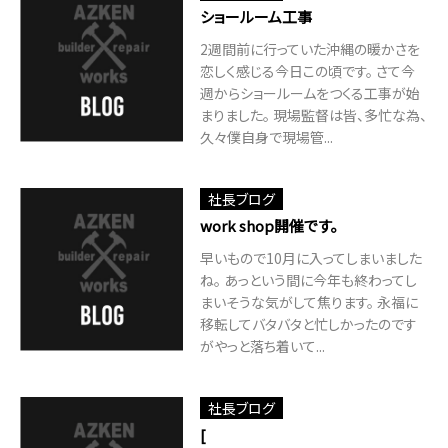
ショールーム工事
2週間前に行っていた沖縄の暖かさを
恋しく感じる今日この頃です。 さて今
週からショールームをつくる工事が始
まりました。 現場監督は皆、多忙な為、
久々僕自身で現場管...
社長ブログ
work shop開催です。
早いもので10月に入ってしまいました
ね。 あっという間に今年も終わってし
まいそうな気がして焦ります。 永福に
移転してバタバタと忙しかったのです
がやっと落ち着いて...
社長ブログ
[