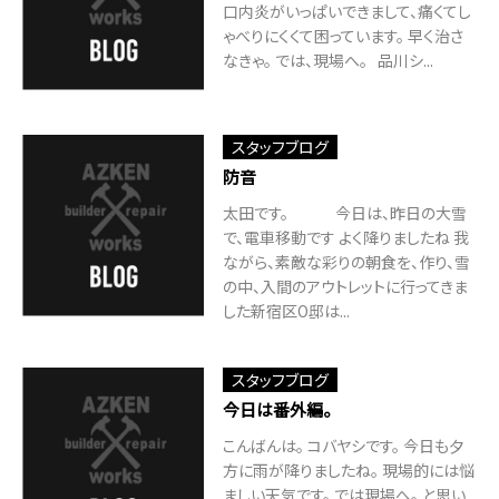
口内炎がいっぱいできまして、痛くてし
ゃべりにくくて困っています。 早く治さ
なきゃ。 では、現場へ。 品川シ...
スタッフブログ
防音
太田です。 今日は、昨日の大雪
で、電車移動です よく降りましたね 我
ながら、素敵な彩りの朝食を、作り、雪
の中、入間のアウトレットに行ってきま
した新宿区O邸は...
スタッフブログ
今日は番外編。
こんばんは。 コバヤシです。 今日も夕
方に雨が降りましたね。 現場的には悩
ましい天気です。 では現場へ。 と思い