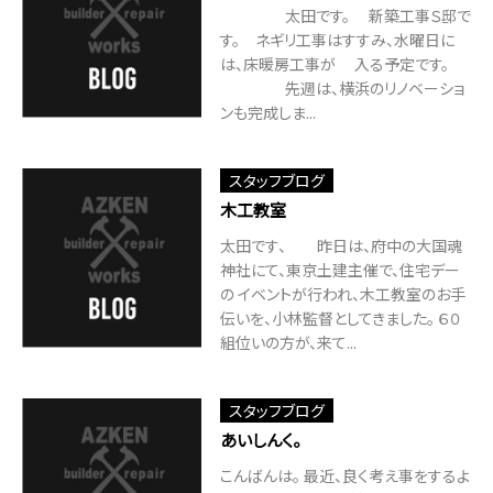
太田です。 新築工事Ｓ邸で
す。 ネギリ工事はすすみ、水曜日に
は、床暖房工事が 入る予定です。
先週は、横浜のリノベーショ
ンも完成しま...
スタッフブログ
木工教室
太田です、 昨日は、府中の大国魂
神社にて、東京土建主催で、住宅デー
の イベントが行われ、木工教室のお手
伝いを、小林監督としてきました。 ６０
組位いの方が、来て...
スタッフブログ
あいしんく。
こんばんは。 最近、良く考え事をするよ