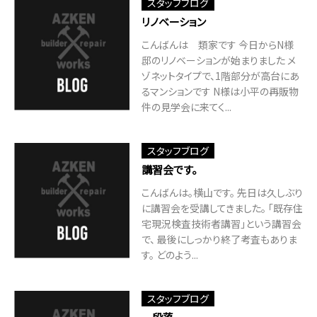
スタッフブログ
リノベーション
こんばんは 類家です 今日からN様
邸のリノベーションが始まりました メ
ゾネットタイプで、1階部分が高台にあ
るマンションです N様は小平の再販物
件の見学会に来てく...
スタッフブログ
講習会です。
こんばんは。横山です。 先日は久しぶり
に講習会を受講してきました。 「既存住
宅現況検査技術者講習」という講習会
で、 最後にしっかり終了考査もありま
す。 どのよう...
スタッフブログ