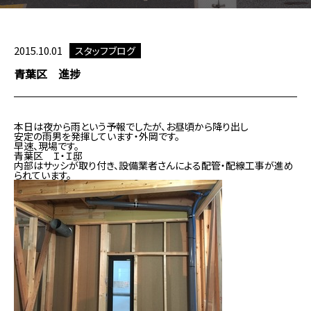
2015.10.01
スタッフブログ
青葉区 進捗
本日は夜から雨という予報でしたが、お昼頃から降り出し
安定の雨男を発揮しています・外岡です。
早速、現場です。
青葉区 Ｉ・Ｉ邸
内部はサッシが取り付き、設備業者さんによる配管・配線工事が進め
られています。