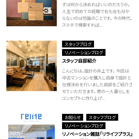
ずは何から決めればいいのだろうか。
人生で初めての経験で右も左も分か
らないのは勿論のことです。 今の時代、
スマホで検索すれば...
スタッフブログ
リノベーションブログ
スタッフ自邸紹介
こんにちは。設計の井上です。 今回は
中古マンションを購入し自身で設計と
仕様決めを行いました自邸をご紹介さ
せていただきます。 男の一人暮らしを
コンセプトに作り上げ...
お知らせ
スタッフブログ
リノベーションブログ
リノベーション雑誌「リライフプラス」