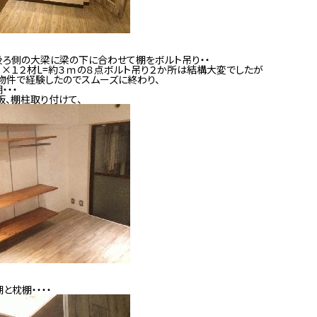
後ろ側の大梁に梁の下に合わせて棚をボルト吊り・・
×１２材L=約３ｍの８点ボルト吊り２か所は結構大変でしたが
物件で経験したのでスムーズに終わり、
・・・
、棚柱取り付けて、
と枕棚・・・・