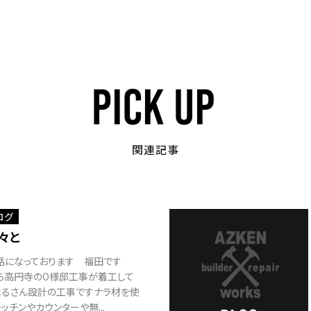
関連記事
ログ
々と
になっております 福田です
ら高円寺のO様邸工事が着工して
ベるさん設計の工事ですナラ材を使
ッチンやカウンターや無...