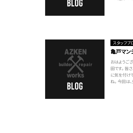
スタッフブ
亀戸マン
おはようござ
田です。 皆
に気を付けて
ね。 今回は、