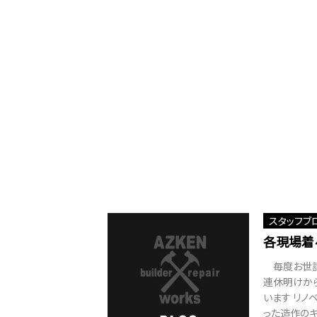
スタッフブ
各現場着
毎度お世話
連休明けか
います リノ
った造作のキ