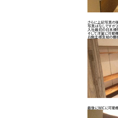
さらに上記写真の
写真はなしですが２
入社最初の日本橋
そして洋室に可動棚
お施主様支給の棚板
最後にWICに可動棚