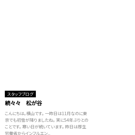
スタッフブログ
続々々 松が谷
こんにちは。横山です。 一昨日は11月なのに東
京でも初雪が降りましたね。 実に54年ぶりとの
ことです。 寒い日が続いています。 昨日は厚生
労働省からインフルエン...