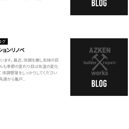
ログ
ションリノベ
います。 最近、体調を崩し気味の荻
さんも季節の変わり目は気温の変化
 体調管理をしっかりしてください
先週から亀戸...