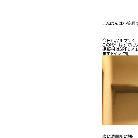
こんばんは小笠原で
今日は品川マンショ
この物件はすでに
棚板材はSPF１×
まずトイレに棚
次に洗面所に棚・