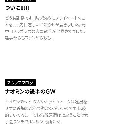
ついに!!!!!
どうも副島です。 先ず始めにプライベートのこ
とを、、、 先日悲しいお知らせが届きました。 元
中日ドラゴンズの大豊選手が他界さてました。
選手からもファンからもも...
スタッフブログ
ナオミンの後半のＧＷ
ナオミンで～す ＧＷやホットウィークは遠出を
せずに近場の都心で遊ぶのがいいのです 比較
的すいてるし でも渋谷原宿は ということで女
子会ランチでルンルン 青山にあ...