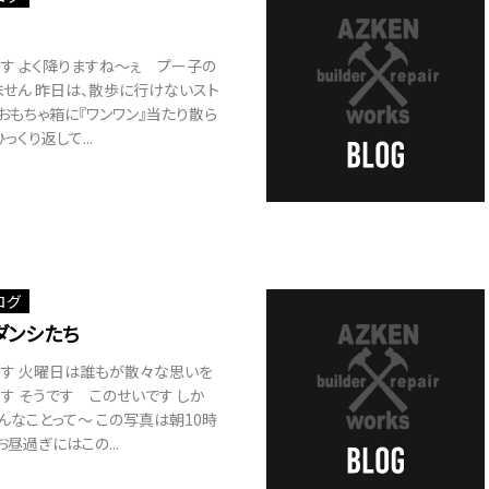
す よく降りますね～ぇ プー子の
せん 昨日は、散歩に行けないスト
おもちゃ箱に『ワンワン』当たり散ら
っくり返して...
ログ
ダンシたち
～す 火曜日は誰もが散々な思いを
す そうです このせいです しか
んなことって～ この写真は朝10時
お昼過ぎにはこの...