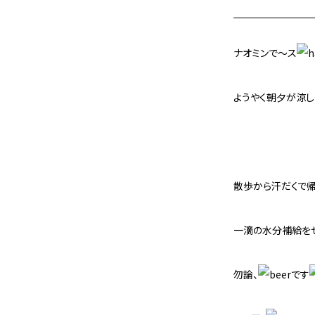
ナオミンで～ス
ようやく朝夕が涼し
散歩から汗だくで
一滴の水分補給をせ
勿論、
です