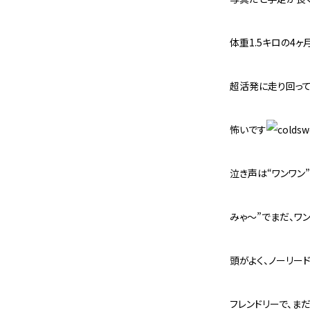
体重1.5キロの4ヶ
超活発に走り回って
怖いです
泣き声は“ワンワン
みゃ～”でまだ、ワ
頭がよく、ノーリー
フレンドリーで、ま