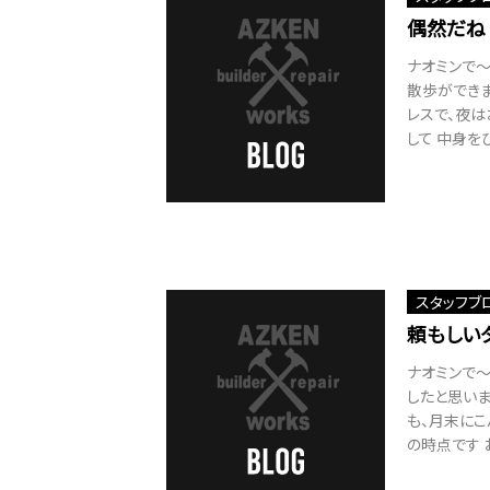
偶然だね
ナオミンで～
散歩ができま
レスで、夜は
して 中身をひ
スタッフブ
頼もしい
ナオミンで
したと思いま
も、月末にこ
の時点です 