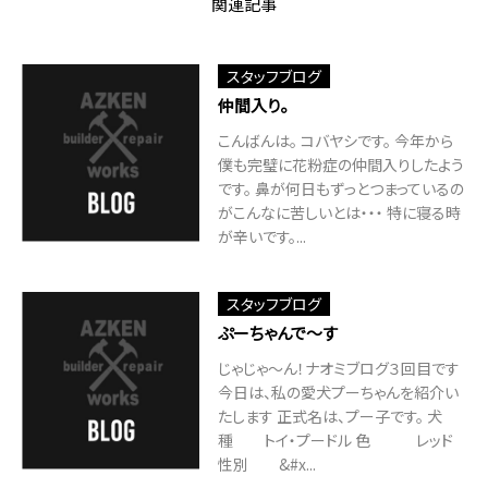
関連記事
スタッフブログ
仲間入り。
こんばんは。 コバヤシです。 今年から
僕も完璧に花粉症の仲間入りしたよう
です。 鼻が何日もずっとつまっているの
がこんなに苦しいとは・・・ 特に寝る時
が辛いです。...
スタッフブログ
ぷーちゃんで～す
じゃじゃ～ん！ナオミブログ３回目です
今日は、私の愛犬プーちゃんを紹介い
たします 正式名は、プー子です。 犬
種 トイ・プードル 色 レッド
性別 &#x...