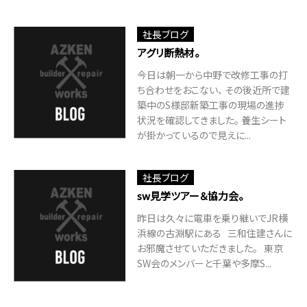
社長ブログ
アグリ断熱材。
今日は朝一から中野で改修工事の打
ち合わせをおこない、 その後近所で建
築中のS様邸新築工事の現場の進捗
状況を確認してきました。 養生シート
が掛かっているので見えに...
社長ブログ
sw見学ツアー＆協力会。
昨日は久々に電車を乗り継いでJR横
浜線の古淵駅にある 三和住建さんに
お邪魔させていただきました。 東京
SW会のメンバーと千葉や多摩S...