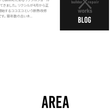
てきました。 リクシルが4月から正
開始するココエコという断熱改修
す。 築年数の古い木...