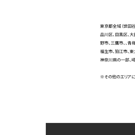
東京都全域（世田谷
品川区、目黒区、大
野市、三鷹市、、青
福生市、狛江市、東
神奈川県の一部、
※その他のエリアに