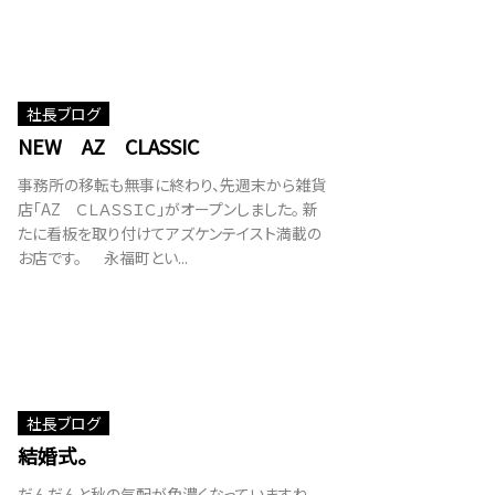
社長ブログ
NEW AZ CLASSIC
事務所の移転も無事に終わり、先週末から雑貨
店「AZ ＣＬＡＳＳＩＣ」がオープンしました。 新
たに看板を取り付けてアズケンテイスト満載の
お店です。 永福町とい...
社長ブログ
結婚式。
だんだんと秋の気配が色濃くなっていますね。