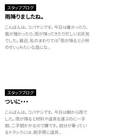
スタッフブログ
雨降りましたね。
こんばんは。 コバヤシです。 今日は暑かったり、
風が強かったり、雨が降ってきたり忙しいお天気
でした。 最近、私のまわりでは「雨が降ると小林
のせい」みたいな話にな...
スタッフブログ
ついに・・・
こんばんは。 コバヤシです。 今日は朝から雨で
した。 雨が降ると材料や道具を運ぶのに一手
間、二手間かかるので嫌です。 自分が乗ってい
るトラックには、助手席に道具...