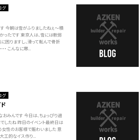
ログ
ーす 今朝は雪がふりましたねぇ～積
かったです 東京人は、雪には軟弱
処に困りますし、滑って転んで骨折
・・ こんなに寒...
ログ
イド
なおみんです 今日は、ちょっぴり過
でしたね 昨日のイベント最終日は
め女性のお客様で賑わいました 意
大工的なイス作り...