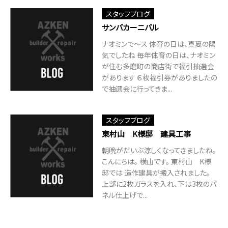
スタッフブログ
サンバカーニバル
ナオミンで～ス 体育の日は、真夏の陽
気でしたね 毎年体育の日は、ナオミン
が住む多磨町の商店街で福引抽選会
があります ６枚福引券がありましたの
で抽選会に行ってきま...
スタッフブログ
東村山 K様邸 建具工事
朝晩がだいぶ涼しくなってきましたね。
こんにちは。 横山です。 東村山 K様
邸では 造作建具が搬入されました。
上部に2枚ガラスを入れ、下は3枚のパ
ネル仕上げで...