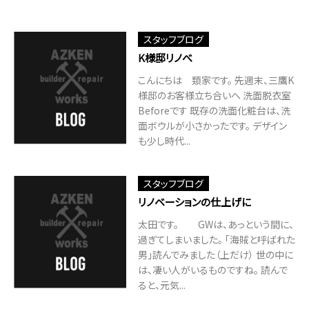
スタッフブログ
K様邸リノべ
こんにちは 類家です。 先週末、三鷹K
様邸のお客様立ち合いへ 洗面脱衣室
Beforeです 既存の洗面化粧台は、洗
面ボウルが小さかったです。 デザイン
も少し時代...
スタッフブログ
リノベーションの仕上げに
太田です。 GWは、あっという間に、
過ぎてしまいました。 「海賊と呼ばれた
男」読んでみました（上だけ） 世の中に
は、凄い人がいるものですね。 読んで
ると、元気...